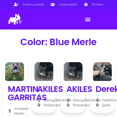
Crea tu cuenta
Inicia sesión
Errores
Color: Blue Merle
MARTIN
AKILES
AKILES
Dere
GARRITAS
Danny28Andrade
Danny28Andrade
PablRom
Riobamba
Riobamba
Quito
Vanessa-
Martin