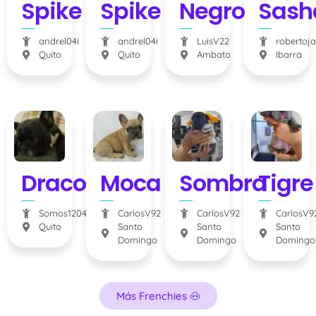
Spike
Spike
Negro
Sash
andrel04i
andrel04i
LuisV22
robertoj
Quito
Quito
Ambato
Ibarra
Draco
Moca
Sombra
Tigre
Somos1204
CarlosV92
CarlosV92
CarlosV9
Quito
Santo
Santo
Santo
Domingo
Domingo
Domingo
Más Frenchies 🐽