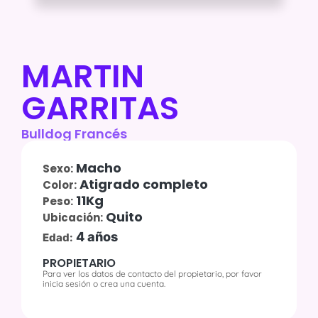
MARTIN
GARRITAS
Bulldog Francés
Macho
Sexo:
Atigrado completo
Color:
11Kg
Peso:
Quito
Ubicación:
4 años
Edad:
PROPIETARIO
Para ver los datos de contacto del propietario, por favor
inicia sesión o crea una cuenta.