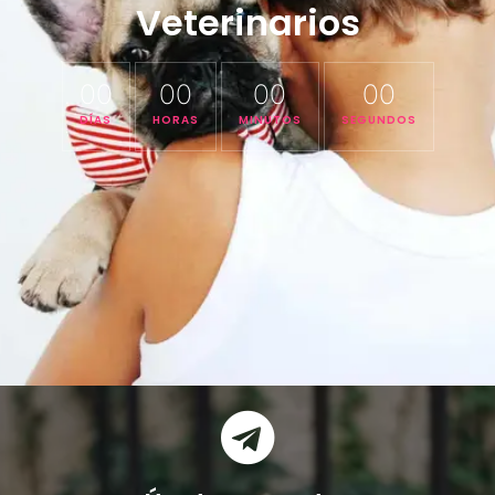
Veterinarios
00
00
00
00
DÍAS
HORAS
MINUTOS
SEGUNDOS