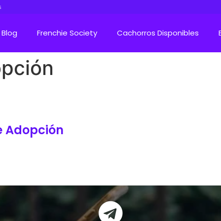
s
Blog
Frenchie Society
Cachorros Disponibles
opción
e Adopción