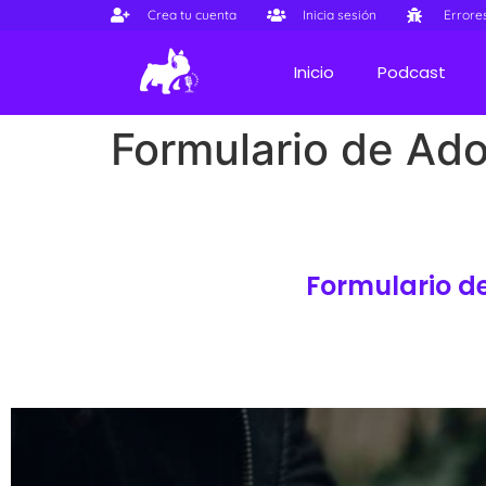
Crea tu cuenta
Inicia sesión
Errore
Inicio
Podcast
Formulario de Ad
Formulario d