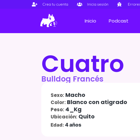
Crea tu cuenta
Inicia sesión
Errore
Inicio
Podcast
Cuatro
Bulldog Francés
Macho
Sexo:
Blanco con atigrado
Color:
4_Kg
Peso:
Quito
Ubicación:
4 años
Edad: