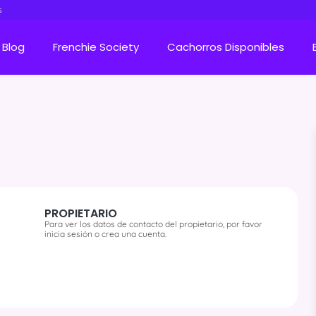
s
Blog
Frenchie Society
Cachorros Disponibles
PROPIETARIO
Para ver los datos de contacto del propietario, por favor
inicia sesión o crea una cuenta.