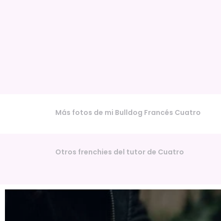
Más fotos de mi Bulldog Francés Cuatro
Otros frenchies del tutor de Cuatro